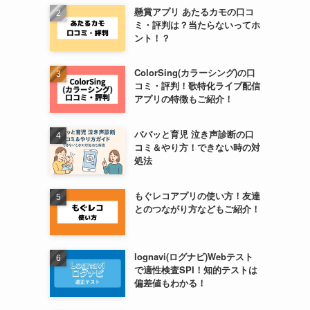
懸賞アプリ あたるカモの口コ
ミ・評判は？当たらないってホ
ント！？
ColorSing(カラーシング)の口
コミ・評判！歌特化ライブ配信
アプリの特徴もご紹介！
パパッと育児 泣き声診断の口
コミ＆やり方！できない時の対
処法
もぐレコアプリの使い方！友達
とのつながり方などもご紹介！
lognavi(ログナビ)Webテスト
で適性検査SPI！知的テストは
偏差値もわかる！