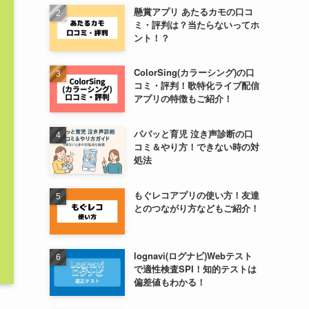
懸賞アプリ あたるカモの口コ
ミ・評判は？当たらないってホ
ント！？
ColorSing(カラーシング)の口
コミ・評判！歌特化ライブ配信
アプリの特徴もご紹介！
パパッと育児 泣き声診断の口
コミ＆やり方！できない時の対
処法
もぐレコアプリの使い方！友達
とのつながり方などもご紹介！
lognavi(ログナビ)Webテスト
で適性検査SPI！知的テストは
偏差値もわかる！